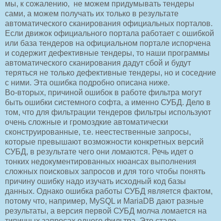
мы, к сожалению, не можем придумывать тендеры
сами, а можем получать их только в результате
автоматического сканирования официальных порталов.
Если движок официального портала работает с ошибкой
или база тендеров на официальном портале испорчена
и содержит дефективные тендеры, то наши программы
автоматического сканирования дадут сбой и будут
теряться не только дефективные тендеры, но и соседние
с ними. Эта ошибка подробно описана ниже.
Во-вторых, причиной ошибок в работе фильтра могут
быть ошибки системного софта, а именно СУБД. Дело в
том, что для фильтрации тендеров фильтры используют
очень сложные и громоздкие автоматически
сконструированные, т.е. неестественные запросы,
которые превышают возможности конкретных версий
СУБД, в результате чего они ломаются. Речь идет о
тонких недокументированных нюансах выполнения
сложных поисковых запросов и для того чтобы понять
причину ошибку надо изучать исходный код базы
данных. Однако ошибка работы СУБД является фактом,
потому что, например, MySQL и MariaDB дают разные
результаты, а версия первой СУБД молча ломается на
типичных запросах одного фильтра. Это стало