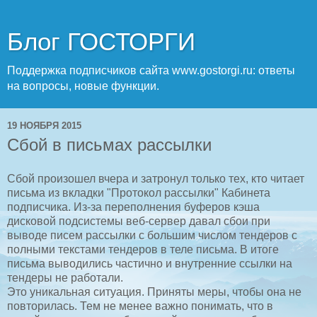
Блог ГОСТОРГИ
Поддержка подписчиков сайта www.gostorgi.ru: ответы
на вопросы, новые функции.
19 НОЯБРЯ 2015
Сбой в письмах рассылки
Сбой произошел вчера и затронул только тех, кто читает
письма из вкладки "Протокол рассылки" Кабинета
подписчика. Из-за переполнения буферов кэша
дисковой подсистемы веб-сервер давал сбои при
выводе писем рассылки с большим числом тендеров с
полными текстами тендеров в теле письма. В итоге
письма выводились частично и внутренние ссылки на
тендеры не работали.
Это уникальная ситуация. Приняты меры, чтобы она не
повторилась. Тем не менее важно понимать, что в